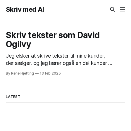
Skriv med AI
Skriv tekster som David
Ogilvy
Jeg elsker at skrive tekster til mine kunder,
der sælger, og jeg lærer også en del kunder at
skrive tekster, der sælger - også kaldet
By René Hjetting
13 feb 2025
copywriting. Du kan også lære at
skrive copywriting eller tekster, der sælger,
ved hjælp af et AI-værktøj som ChatGPT.
LATEST
Copywriting er jo kunsten at skrive